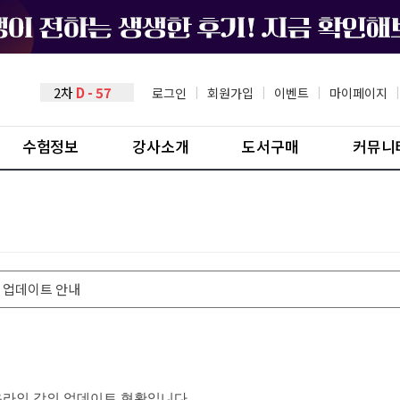
2차
D - 57
로그인
|
회원가입
|
이벤트
|
마이페이지
|
수험정보
강사소개
도서구매
커뮤니
강의 업데이트 안내
 온라인 강의 업데이트 현황입니다.