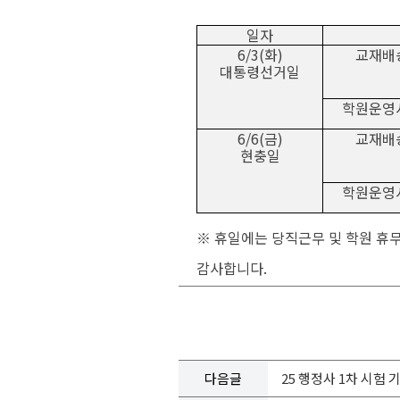
일자
6/3(
화
)
교재배
대통령선거일
학원운영
6/6(
금
)
교재배
현충일
학원운영
※
휴일에는 당직근무 및 학원 휴
감사합니다
.
다음글
25 행정사 1차 시험