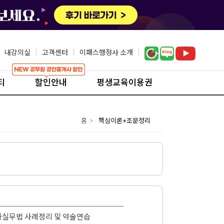
내강의실
|
고객센터
|
이패스행정사 소개
|
티
할인안내
평생교육이용권
홈
>
핵심이론+조문정리
정사실무법 사례정리 및 약술연습