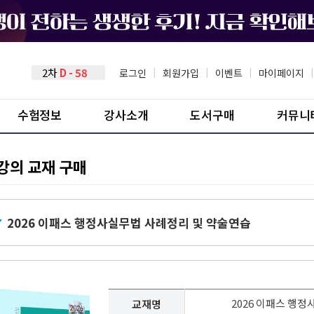
2차
D - 58
로그인
|
회원가입
|
이벤트
|
마이페이지
|
수험정보
강사소개
도서구매
커뮤니
강의 교재 구매
2026 이패스 행정사실무법 사례정리 및 약술연습
2026 이패스 행
교재명