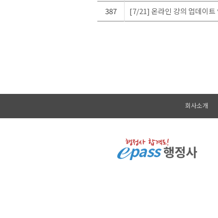
387
[7/21] 온라인 강의 업데이트
회사소개