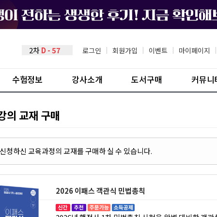
2차
D - 57
로그인
|
회원가입
|
이벤트
|
마이페이지
|
수험정보
강사소개
도서구매
커뮤니
강의 교재 구매
- 신청하신 교육과정의 교재를 구매하 실 수 있습니다.
2026 이패스 객관식 민법총칙