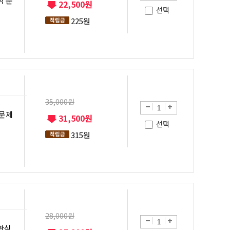
식 문
22,500원
선택
225원
35,000원
 문제
31,500원
선택
315원
28,000원
객관식